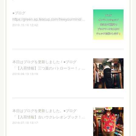
●ブログ
https://green.ap.teacup.com/freeyourmind/…
2019.10.16 12:42
本日はブログを更新しました！●ブログ
「【入荷情報】三つ葉のパトローラー！」…
2019.09.13 13:19
本日はブログを更新しました。●ブログ
「【入荷情報】古いウクレレオンブック！…
2019.07.18 13:17