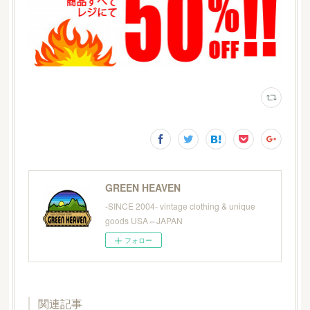
GREEN HEAVEN
-SINCE 2004- vintage clothing & unique
goods USA⇔JAPAN
フォロー
関連記事