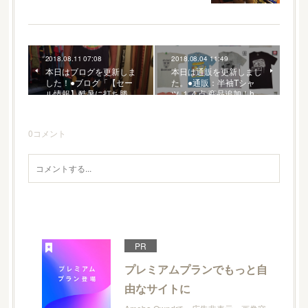
2018.08.11 07:08
2018.08.04 11:49
本日はブログを更新しま
本日は通販を更新しまし
した！●ブログ「【セー
た。●通販：半袖Tシャ
ル情報】酷暑に打ち勝…
ツ １４点 商品追加！h…
0
コメント
PR
プレミアムプランでもっと自
由なサイトに