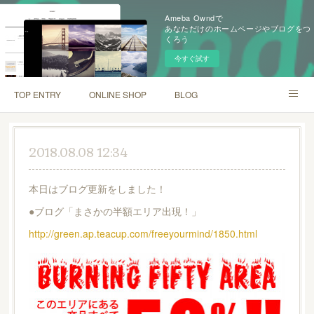
Ameba Owndで
あなただけのホームページやブログをつ
くろう
今すぐ試す
TOP ENTRY
ONLINE SHOP
BLOG
INSTAGRAM
SHOP INFO
2018.08.08 12:34
本日はブログ更新をしました！
●ブログ「まさかの半額エリア出現！」
http://green.ap.teacup.com/freeyourmind/1850.html