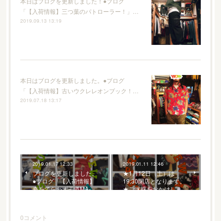
本日はブログを更新しました！●ブログ
「【入荷情報】三つ葉のパトローラー！」…
2019.09.13 13:19
本日はブログを更新しました。●ブログ
「【入荷情報】古いウクレレオンブック！…
2019.07.18 13:17
2019.01.17 12:33
2019.01.11 12:46
ブログを更新しました。
★1月12日（土）は
●ブログ「【入荷情報】
19:30閉店となります。
奇をてらわず王道MA-…
★ご迷惑をおかけしま…
0
コメント