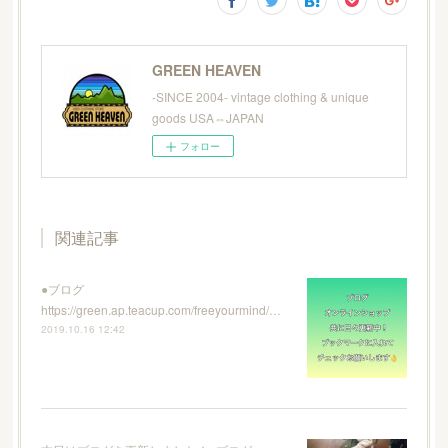
GREEN HEAVEN
-SINCE 2004- vintage clothing & unique
goods USA⇔JAPAN
フォロー
関連記事
●ブログ
https://green.ap.teacup.com/freeyourmind/…
2019.10.16 12:42