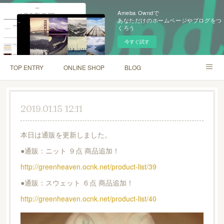
Ameba Owndで
あなただけのホームページやブログをつ
くろう
今すぐ試す
TOP ENTRY
ONLINE SHOP
BLOG
INSTAGRAM
SHOP INFO
2019.01.15 12:11
本日は通販を更新しました。
●通販：ニット ９点 商品追加！
http://greenheaven.ocnk.net/product-list/39
●通販：スウェット ６点 商品追加！
http://greenheaven.ocnk.net/product-list/40