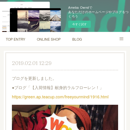
Ameba Owndで
あなただけのホームページやブログをつ
くろう
今すぐ試す
TOP ENTRY
ONLINE SHOP
BLOG
INSTAGRAM
SHOP INFO
2019.02.01 12:29
ブログを更新しました。
●ブログ「【入荷情報】献身的ラルフローレン！」
https://green.ap.teacup.com/freeyourmind/1916.html