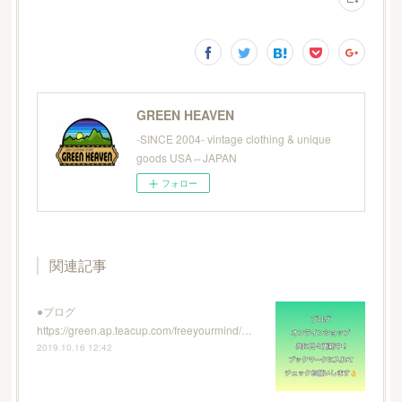
GREEN HEAVEN
-SINCE 2004- vintage clothing & unique
goods USA⇔JAPAN
フォロー
関連記事
●ブログ
https://green.ap.teacup.com/freeyourmind/…
2019.10.16 12:42